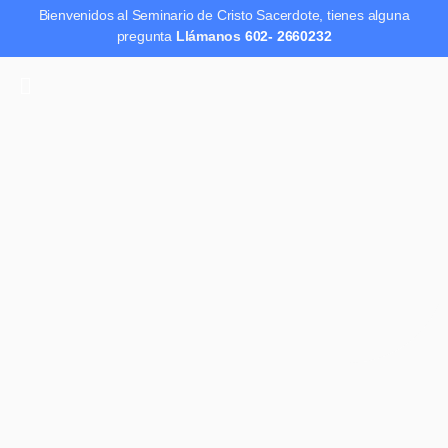
Bienvenidos al Seminario de Cristo Sacerdote, tienes alguna
pregunta
Llámanos
602- 2660232