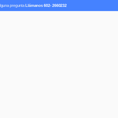
alguna pregunta
Llámanos
602- 2660232